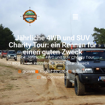
Jährliche 4WD und SUV
Charity Tour: ein Rennen für
einen guten Zweck
Startseite
Jährliche 4WD und SUV Charity Tour:
>>
Blog
>>
ein Rennen für einen guten Zweck
giannis
August 22, 2024
9:31 a.m.
No Comments