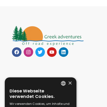
×
NÜTZLICH
Diese Webseite
ENGLISH
Datenschutzrichtlinie
verwendet Cookies.
Über uns
GERMAN
Wir verwenden Cookies, um Inhalte und
Kontakt