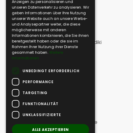
Anzeigen zu personalisieren und
GREEK
Medien Galerie
unseren Datenverkehr zu analysieren. Wir
geben Informationen über Ihre Nutzung
unserer Website auch an unsere Werbe-
SAFARI
und Analysepartner weiter, die diese
Greek Safari | Kassandra
möglicherweise mit anderen
Greek Safari | Sithonia
Informationen kombinieren, die Sie ihnen
bereitgestellt haben oder die sie im
Greek Safari Off | Nördliche Chalkidiki
Rahmen Ihrer Nutzung ihrer Dienste
Off Road Swim | Kassandra
gesammelt haben.
Weitere
Off Road Swim | Sithonia
Informationen
Vineyard Off Road
UNBEDINGT ERFORDERLICH
Extreme Off Road
Tailor Made Adventures
PERFORMANCE
WANDERN
TARGETING
Hiking | Sithonia (langer Rundweg)
FUNKTIONALITÄT
Hiking | Sithonia
Hiking | Elia
UNKLASSIFIZIERTE
Hiking | Kassandra (lange, einseitige
Strecke)
ALLE AKZEPTIEREN