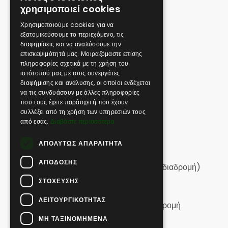
Φωτογραφίες & Βίντεο
χρησιμοποιεί cookies
GERMAN
Χρησιμοποιούμε cookies για να
SAFARI
εξατομικεύσουμε το περιεχόμενο, τις
GREEK
Greek Safari | Κασσάνδρα
διαφημίσεις και να αναλύσουμε την
επισκεψιμότητά μας. Μοιραζόμαστε επίσης
Greek Safari | Σιθωνία
πληροφορίες σχετικά με τη χρήση του
Greek Safari | Βόρεια Χαλκιδική
ιστότοπού μας με τους συνεργάτες
Off Road Swim | Κασσάνδρα
διαφήμισης και ανάλυσης, οι οποίοι ενδέχεται
να τις συνδυάσουν με άλλες πληροφορίες
Off Road Swim | Σιθωνία
που τους έχετε παράσχει ή που έχουν
Vineyard Off Road
συλλέξει από τη χρήση των υπηρεσιών τους
Extreme Off Road
από εσάς.
Διαβάστε περισσότερα
Tailor Made Adventures
ΑΠΟΛΎΤΩΣ ΑΠΑΡΑΊΤΗΤΑ
HIKING
ΑΠΌΔΟΣΗΣ
Πεζοπορία | Σιθωνία (μεγάλη κυκλική διαδρομή)
Πεζοπορία | Σιθωνία
ΣΤΌΧΕΥΣΗΣ
Πεζοπορία | Ελιά
ΛΕΙΤΟΥΡΓΙΚΌΤΗΤΑΣ
Πεζοπορία | Κασσάνδρα (μεγάλη διαδρομή
μονής κατεύθυνσης)
ΜΗ ΤΑΞΙΝΟΜΗΜΈΝΑ