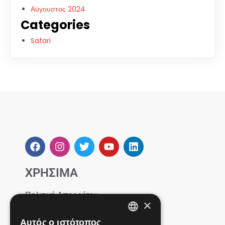
Αύγουστος 2024
Categories
Safari
ΧΡΗΣΙΜΑ
Πολιτική Απορρήτου
×
Σχετικά με εμάς
Επικοινωνία
Αυτός ο ιστότοπος
ENGLISH