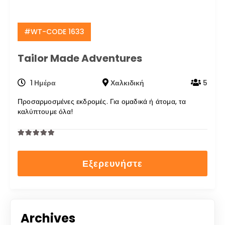
#WT-CODE 1633
Tailor Made Adventures
1 Ημέρα
Χαλκιδική
5
Προσαρμοσμένες εκδρομές. Για ομαδικά ή άτομα, τα
καλύπτουμε όλα!
0
5
out
Εξερευνήστε
of
Archives