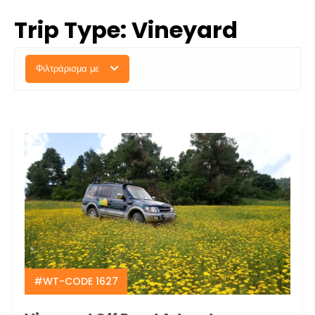
Trip Type:
Vineyard
Φιλτράρισμα με
#WT-CODE 1627