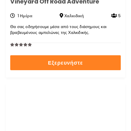
Vineyard Off Road Adventure
1 Ημέρα
Χαλκιδική
5
Θα σας οδηγήσουμε μέσα από τους διάσημους και
βραβευμένους αμπελώνες της Χαλκιδικής.
0
5
out
Εξερευνήστε
of